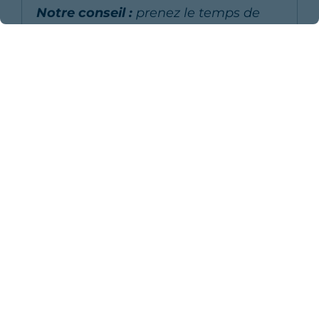
Notre conseil :
prenez le temps de
flâner le long de la terrasse Dufferin
au coucher du soleil pour observer le
fleuve Saint-Laurent en contrebas.
Montréal et sa fusion
culturelle unique
Deuxième plus grande ville francophone
au monde après Paris, Montréal séduit par
son alliance entre charme européen et
dynamisme nord-américain. De la
basilique néogothique Notre-Dame aux