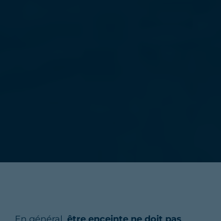
En général,
être enceinte ne doit pas